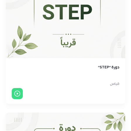
دورة "STEP"
قياس